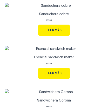
Sanduchera cobre
Valorado
con
LEER MÁS
0
de
5
Esencial sandwich maker
Valorado
con
LEER MÁS
0
de
5
Sandwichera Corona