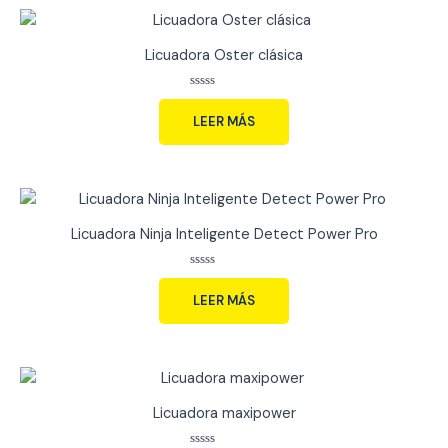
Licuadora Oster clásica
Valorado
con
LEER MÁS
0
de
5
Licuadora Ninja Inteligente Detect Power Pro
Valorado
con
LEER MÁS
0
de
5
Licuadora maxipower