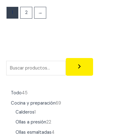
1
2
→
Todo
45
Cocina y preparación
69
Calderos
1
Ollas a presión
22
Ollas esmaltadas
4