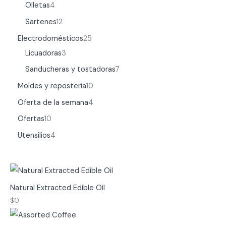
Olletas
4
Sartenes
12
Electrodomésticos
25
Licuadoras
3
Sanducheras y tostadoras
7
Moldes y repostería
10
Oferta de la semana
4
Ofertas
10
Utensilios
4
Natural Extracted Edible Oil
$
0