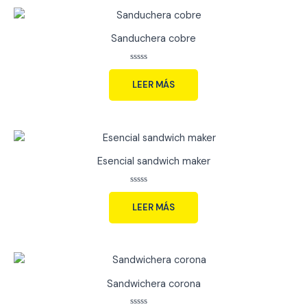
Sanduchera cobre
Valorado
con
LEER MÁS
0
de
5
Esencial sandwich maker
Valorado
con
LEER MÁS
0
de
5
Sandwichera corona