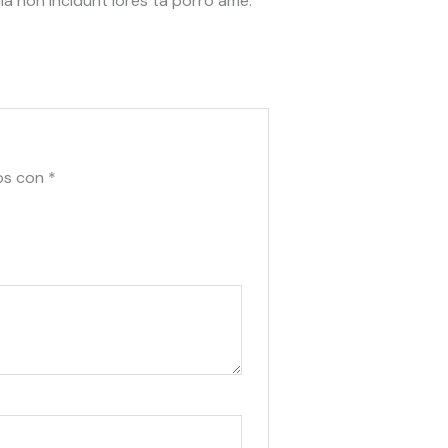
ia non incidunt lores ta porro ame.
os con
*