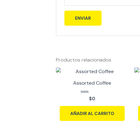
Productos relacionados
Assorted Coffee
Valorado
$
0
con
0
de
AÑADIR AL CARRITO
5