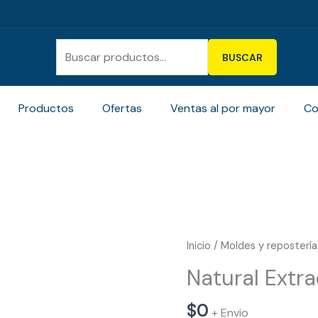
Buscar
por:
BUSCAR
Productos
Ofertas
Ventas al por mayor
Co
Natural
Inicio
/
Moldes y repostería
Extracted
Natural Extra
Edible
Oil
$
0
+ Envio
cantidad