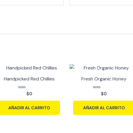
Handpicked Red Chillies
Fresh Organic Honey
Valorado
Valorado
$
0
$
0
con
con
0
0
de
de
AÑADIR AL CARRITO
AÑADIR AL CARRITO
5
5