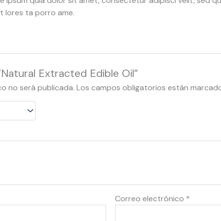
 ipsum quia dolor sit amet, consectetur adipisci velit, sed qu
 lores ta porro ame.
“Natural Extracted Edible Oil”
co no será publicada.
Los campos obligatorios están marcad
Correo electrónico
*