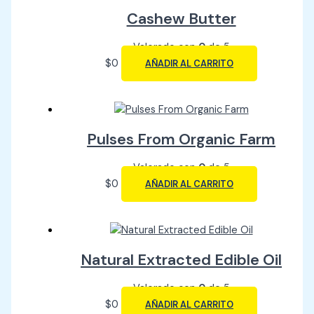
Cashew Butter
Valorado con
0
de 5
$
0
AÑADIR AL CARRITO
Pulses From Organic Farm
Valorado con
0
de 5
$
0
AÑADIR AL CARRITO
Natural Extracted Edible Oil
Valorado con
0
de 5
$
0
AÑADIR AL CARRITO